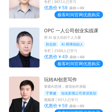
专栏
|
9611
人已学习
优惠价￥
59
原价：
99
极客时间
官网优惠购买
OPC 一人公司创业实战课
用 AI 放大你的个人力量
孙志岗
AI 师傅创始人
专栏
|
2568
人已学习
优惠价￥
49
原价：
68
极客时间
官网优惠购买
玩转AI创意写作
掌握AI思维，展现创作潜能
于菁健
知名影视公司资深策划
视频课
|
651
人已学习
优惠价￥
59
原价：
99