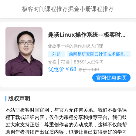
极客时间课程推荐
掘金小册课程推荐
趣谈Linux操作系统
--极客时间课程推荐/优惠
像故事一样的操作系统入门课
刘超
前网易研究院云计算技术部首席架构师
专栏
|
72
讲 |
88591
人已学习
优惠价￥
68
原价：
199
官网优惠购买
版权声明
本站非极客时间官网，与官方无任何关系。我们不提供课
程下载或详细内容，仅作为课程分享和推荐平台。我们鼓
励大家支持正版，尊重创作者的劳动成果，这样不仅能帮
助创作者持续产出优质内容，也能让自己获得更好的学习