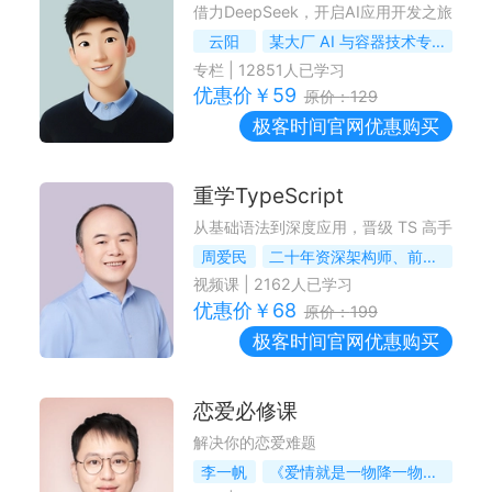
借力DeepSeek，开启AI应用开发之旅
云阳
某大厂 AI 与容器技术专家
专栏
|
12851
人已学习
优惠价￥
59
原价：
129
极客时间
官网优惠购买
重学TypeScript
从基础语法到深度应用，晋级 TS 高手
周爱民
二十年资深架构师、前端绿皮书作者
视频课
|
2162
人已学习
优惠价￥
68
原价：
199
极客时间
官网优惠购买
恋爱必修课
解决你的恋爱难题
李一帆
《爱情就是一物降一物》作者，曾任天涯武侠玄幻十大牛人之首