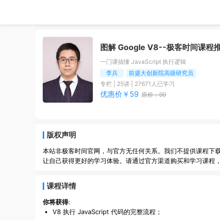
图解 Google V8
--极客时间课程
一门课搞懂 JavaScript 执行逻辑
李兵
前盛大创新院高级研究员
专栏
|
25
讲 |
27671
人已学习
优惠价￥
59
原价：
99
版权声明
本站非极客时间官网，与官方无任何关系。我们不提供课程下
让自己获得更好的学习体验。请通过官方渠道购买和学习课程
课程详情
你将获得
:
V8 执行 JavaScript 代码的完整流程；