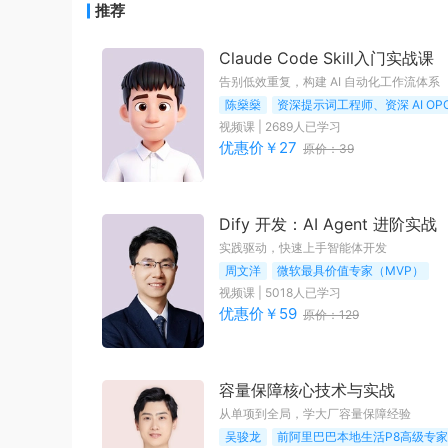
推荐
Claude Code Skill入门实战课
告别低效重复，构建 AI 自动化工作流体系
陈燊燊
资深提示词工程师、资深 AI O
视频课
|
2689
人已学习
优惠价￥
27
原价：
39
Dify 开发：AI Agent 进阶实战
实践驱动，快速上手智能体开发
周文洋
微软最具价值专家（MVP）
视频课
|
5018
人已学习
优惠价￥
59
原价：
129
容量保障核心技术与实战
从单项到全局，学大厂容量保障经验
吴骏龙
前阿里巴巴本地生活P8高级专家