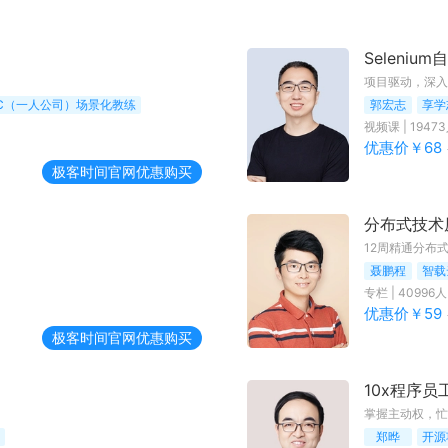
Seleniu
项目驱动，深入理
PC（一人公司）场景化教练
郭宏志
享学
视频课
|
19473
优惠价￥
68
极客时间
官网优惠购买
分布式技术
12周精通分布
聂鹏程
智载
专栏
|
40996
人
优惠价￥
59
极客时间
官网优惠购买
10x程序员
掌握主动权，忙
郑晔
开源