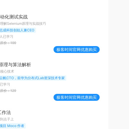
m自动化测试实战
解Selenium原理与实战技巧
志成科技创始人兼CEO
人已学习
原价：
199
极客时间
官网优惠购买
原理与算法解析
式核心技术
云帆CTO，前华为分布式Lab资深技术专家
已学习
原价：
129
极客时间
官网优惠购买
工作法
到点子上
项目 Moco 作者