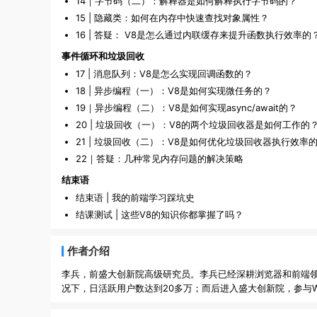
14｜字节码（二）：解释器是如何解释执行字节码的？
15 | 隐藏类：如何在内存中快速查找对象属性？
16 | 答疑： V8是怎么通过内联缓存来提升函数执行效率的
事件循环和垃圾回收
17 | 消息队列：V8是怎么实现回调函数的？
18 | 异步编程（一）：V8是如何实现微任务的？
19｜异步编程（二）：V8是如何实现async/await的？
20 | 垃圾回收（一）：V8的两个垃圾回收器是如何工作的
21 | 垃圾回收（二）：V8是如何优化垃圾回收器执行效率
22｜答疑：几种常见内存问题的解决策略
结束语
结束语 | 我的前端学习踩坑史
结课测试 | 这些V8的知识你都掌握了吗？
作者介绍
李兵，前盛大创新院高级研究员。李兵已经深耕浏览器和前端领域