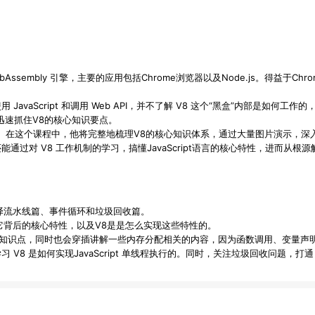
t 与 WebAssembly 引擎，主要的应用包括Chrome浏览器以及Node.js。得益
avaScript 和调用 Web API，并不了解 V8 这个“黑盒”内部是如
迅速抓住V8的核心知识要点。
。在这个课程中，他将完整地梳理V8的核心知识体系，通过大量图片演示，深入浅出地讲
过对 V8 工作机制的学习，搞懂JavaScript语言的核心特性，进而从根源解决
8 编译流水线篇、事件循环和垃圾回收篇。
，讨论它背后的核心特性，以及V8是是怎么实现这些特性的。
具体知识点，同时也会穿插讲解一些内存分配相关的内容，因为函数调用、变量
习 V8 是如何实现JavaScript 单线程执行的。同时，关注垃圾回收问题，