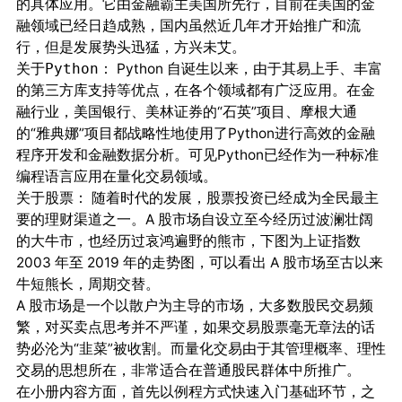
的具体应用。它由金融霸主美国所先行，目前在美国的金
融领域已经日趋成熟，国内虽然近几年才开始推广和流
行，但是发展势头迅猛，方兴未艾。
Python 自诞生以来，由于其易上手、丰富
关于Python：
的第三方库支持等优点，在各个领域都有广泛应用。在金
融行业，美国银行、美林证券的“石英”项目、摩根大通
的“雅典娜”项目都战略性地使用了Python进行高效的金融
程序开发和金融数据分析。可见Python已经作为一种标准
编程语言应用在量化交易领域。
随着时代的发展，股票投资已经成为全民最主
关于股票：
要的理财渠道之一。A 股市场自设立至今经历过波澜壮阔
的大牛市，也经历过哀鸿遍野的熊市，下图为上证指数
2003 年至 2019 年的走势图，可以看出 A 股市场至古以来
牛短熊长，周期交替。
A 股市场是一个以散户为主导的市场，大多数股民交易频
繁，对买卖点思考并不严谨，如果交易股票毫无章法的话
势必沦为“韭菜”被收割。而量化交易由于其管理概率、理性
交易的思想所在，非常适合在普通股民群体中所推广。
在小册内容方面，首先以例程方式快速入门基础环节，之