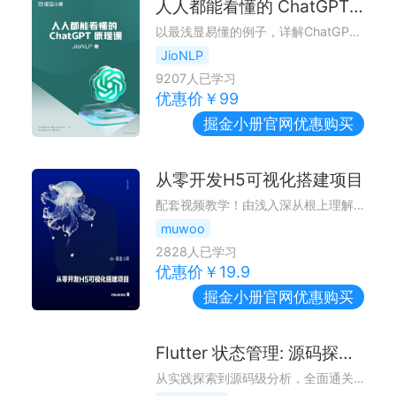
人人都能看懂的 ChatGPT 原理课
以最浅显易懂的例子，详解ChatGPT原理。AI抢跑时代，助你把握先机！
JioNLP
9207
人已学习
优惠价￥
99
掘金小册
官网优惠购买
从零开发H5可视化搭建项目
配套视频教学！由浅入深从根上理解可视化搭建这回事，紧贴业务设计符合业务需要的搭建体系。
muwoo
2828
人已学习
优惠价￥
19.9
掘金小册
官网优惠购买
Flutter 状态管理: 源码探索与实战
从实践探索到源码级分析，全面通关 Flutter 状态管理。