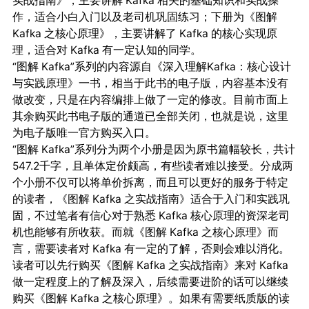
实战指南》，主要讲解 Kafka 相关的基础知识和实战操
作，适合小白入门以及老司机巩固练习；下册为《图解
Kafka 之核心原理》，主要讲解了 Kafka 的核心实现原
理，适合对 Kafka 有一定认知的同学。
“图解 Kafka”系列的内容源自《深入理解Kafka：核心设计
与实践原理》一书，相当于此书的电子版，内容基本没有
做改变，只是在内容编排上做了一定的修改。目前市面上
其余购买此书电子版的通道已全部关闭，也就是说，这里
为电子版唯一官方购买入口。
“图解 Kafka”系列分为两个小册是因为原书篇幅较长，共计
547.2千字，且单体定价颇高，有些读者难以接受。分成两
个小册不仅可以将单价拆离，而且可以更好的服务于特定
的读者，《图解 Kafka 之实战指南》适合于入门和实践巩
固，不过笔者有信心对于熟悉 Kafka 核心原理的资深老司
机也能够有所收获。而就《图解 Kafka 之核心原理》而
言，需要读者对 Kafka 有一定的了解，否则会难以消化。
读者可以先行购买《图解 Kafka 之实战指南》来对 Kafka
做一定程度上的了解及深入，后续需要进阶的话可以继续
购买《图解 Kafka 之核心原理》。如果有需要纸质版的读