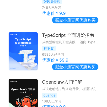
张风捷特烈
746
人已学习
优惠价￥
9.9
掘金小册
官网优惠购买
TypeScript 全面进阶指南
从类型编程到工程实践， 迈向 TypeScript 高级玩家
林不渡
6595
人已学习
优惠价￥
59.9
掘金小册
官网优惠购买
Openclaw入门详解
从决定动笔，到搭建目录、梳理知识点、反复推敲每一段示例、修正每一处细节，这段写作的过程，对我而言，也是一次重新沉淀、重新理解 OpenClaw 的旅程
duange
168
人已学习
优惠价￥
9.9