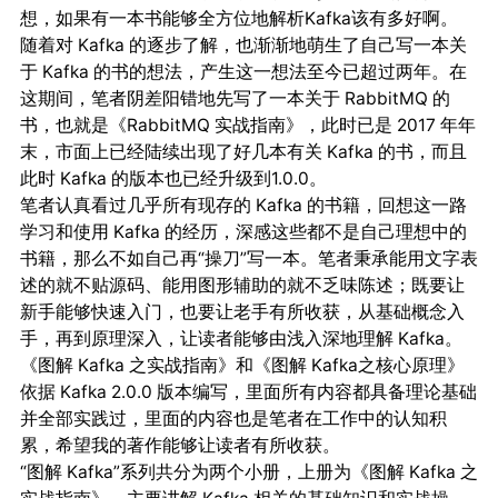
想，如果有一本书能够全方位地解析Kafka该有多好啊。
随着对 Kafka 的逐步了解，也渐渐地萌生了自己写一本关
于 Kafka 的书的想法，产生这一想法至今已超过两年。在
这期间，笔者阴差阳错地先写了一本关于 RabbitMQ 的
书，也就是《RabbitMQ 实战指南》，此时已是 2017 年年
末，市面上已经陆续出现了好几本有关 Kafka 的书，而且
此时 Kafka 的版本也已经升级到1.0.0。
笔者认真看过几乎所有现存的 Kafka 的书籍，回想这一路
学习和使用 Kafka 的经历，深感这些都不是自己理想中的
书籍，那么不如自己再“操刀”写一本。笔者秉承能用文字表
述的就不贴源码、能用图形辅助的就不乏味陈述；既要让
新手能够快速入门，也要让老手有所收获，从基础概念入
手，再到原理深入，让读者能够由浅入深地理解 Kafka。
《图解 Kafka 之实战指南》和《图解 Kafka之核心原理》
依据 Kafka 2.0.0 版本编写，里面所有内容都具备理论基础
并全部实践过，里面的内容也是笔者在工作中的认知积
累，希望我的著作能够让读者有所收获。
“图解 Kafka”系列共分为两个小册，上册为《图解 Kafka 之