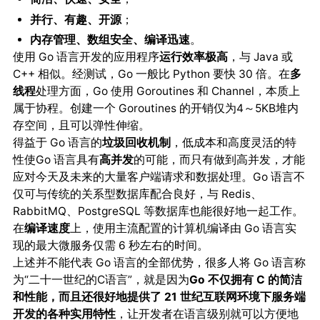
并行、有趣、开源
；
内存管理、数组安全、编译迅速
。
使用 Go 语言开发的应用程序
运行效率极高
，与 Java 或
C++ 相似。经测试，Go 一般比 Python 要快 30 倍。在
多
线程
处理方面，Go 使用 Goroutines 和 Channel，本质上
属于协程。创建一个 Goroutines 的开销仅为4～5KB堆内
存空间，且可以弹性伸缩。
得益于 Go 语言的
垃圾回收机制
，低成本和高度灵活的特
性使Go 语言具有
高并发
的可能，而只有做到高并发，才能
应对今天及未来的大量客户端请求和数据处理。Go 语言不
仅可与传统的关系型数据库配合良好，与 Redis、
RabbitMQ、PostgreSQL 等数据库也能很好地一起工作。
在
编译速度
上，使用主流配置的计算机编译由 Go 语言实
现的最大微服务仅需 6 秒左右的时间。
上述并不能代表 Go 语言的全部优势，很多人将 Go 语言称
为“二十一世纪的C语言”，就是因为
Go 不仅拥有 C 的简洁
和性能，而且还很好地提供了 21 世纪互联网环境下服务端
开发的各种实用特性
，让开发者在语言级别就可以方便地