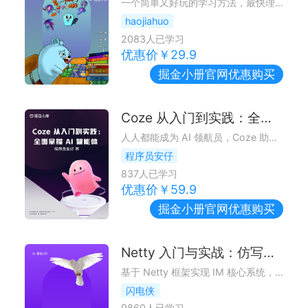
一个简单又好玩的学习方法，最快理解学习Go语言，用最直接的方式带你看懂Go语言。
haojiahuo
2083
人已学习
优惠价￥
29.9
掘金小册
官网优惠购买
Coze 从入门到实践：全面掌握 AI 智能体
人人都能成为 AI 领航员，Coze 助你掌舵 AI 智能体
程序员安仔
837
人已学习
优惠价￥
59.9
掘金小册
官网优惠购买
Netty 入门与实战：仿写微信 IM 即时通讯系统
基于 Netty 框架实现 IM 核心系统，带你深入学习 Netty 网络编程核心知识
闪电侠
9860
人已学习