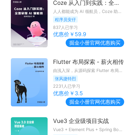
Coze 从入门到实践：全面掌握 AI 智能体
人人都能成为 AI 领航员，Coze 助你掌舵 AI 智能体
程序员安仔
837
人已学习
优惠价￥
59.9
掘金小册
官网优惠购买
Flutter 布局探索 - 薪火相传
由浅入深，从源码探索 Flutter 布局原理~
张风捷特烈
2231
人已学习
优惠价￥
3.5
掘金小册
官网优惠购买
Vue3 企业级项目实战
Vue3 + Element Plus + Spring Boot 企业级项目开发，升职加薪，快人一步。