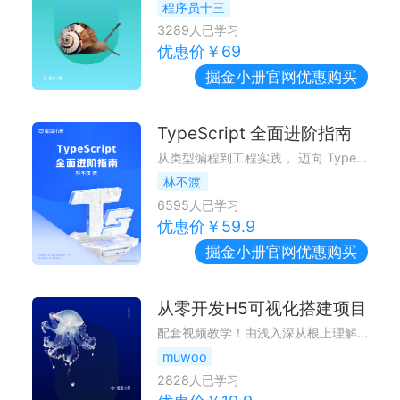
程序员十三
3289
人已学习
优惠价￥
69
掘金小册
官网优惠购买
TypeScript 全面进阶指南
从类型编程到工程实践， 迈向 TypeScript 高级玩家
林不渡
6595
人已学习
优惠价￥
59.9
掘金小册
官网优惠购买
从零开发H5可视化搭建项目
配套视频教学！由浅入深从根上理解可视化搭建这回事，紧贴业务设计符合业务需要的搭建体系。
muwoo
2828
人已学习