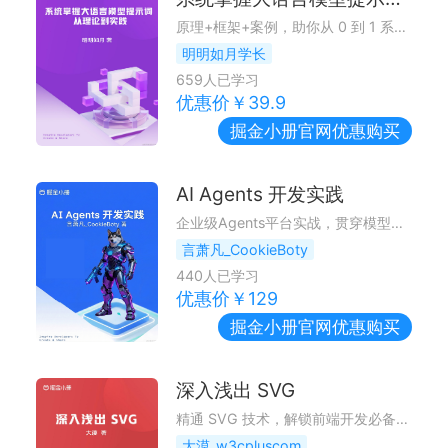
原理+框架+案例，助你从 0 到 1 系统掌握大模型提示词
明明如月学长
659
人已学习
优惠价￥
39.9
掘金小册
官网优惠购买
AI Agents 开发实践
企业级Agents平台实战，贯穿模型调用、工程架构、RAG、Multi-Agent、安全与交付，帮开发者建立系统化的 AI 工程实践体系。
言萧凡_CookieBoty
440
人已学习
优惠价￥
129
掘金小册
官网优惠购买
深入浅出 SVG
精通 SVG 技术，解锁前端开发必备技能
大漠_w3cpluscom