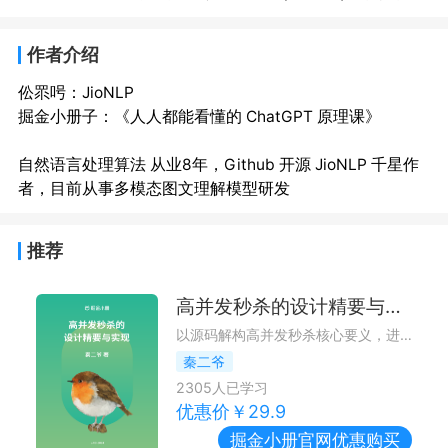
作者介绍
伀眔呺：JioNLP
掘金小册子：《人人都能看懂的 ChatGPT 原理课》

自然语言处理算法 从业8年，Github 开源 JioNLP 千星作
者，目前从事多模态图文理解模型研发
推荐
高并发秒杀的设计精要与实现
以源码解构高并发秒杀核心要义，进阶与面试手册（Java版）。
秦二爷
2305
人已学习
优惠价￥
29.9
掘金小册
官网优惠购买