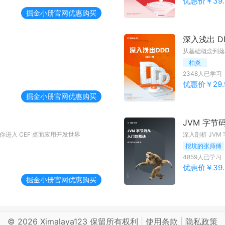
优惠价￥
39.
掘金小册
官网优惠购买
深入浅出 D
柏炎
2348
人已学习
优惠价￥
29.
掘金小册
官网优惠购买
JVM 字节
进入 CEF 桌面应用开发世界
深入剖析 JV
挖坑的张师傅
4859
人已学习
优惠价￥
39.
掘金小册
官网优惠购买
©
2026
Ximalaya123 保留所有权利
|
使用条款
|
隐私政策