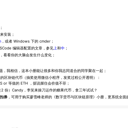
；
来安装；
m
，或者 Windows 下的 cmder；
SCode 编辑器配置的文章，参见
上
和
中
；
践，看看你的大脑会发生什么变化；
题，我相信，这本小册能让很多和你我志同道合的同学聚在一起；
值的区块链代币（抽奖使用微信小程序，发奖过程公开透明）：
 EOS or 等值的 ETH ，据说握住会价值不菲；
0 枚 * （2 份）Candy，李笑来操刀运作的糖果代币，拿三年试试？
扣券
，可用于购买廖雪峰老师的
《数字货币与区块链原理》
小册，更系统全面