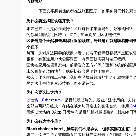
内容简介
下面文字想表达的都在这张图里了，如果你赞同我的观
为什么要选择区块链开发？
未来已来，只是尚未流行！区块链技术集密码学、分布式网络
的你早就听说过比特币、ICO，甚至购买过区块链资产。
区块链是个天然和钱离得很近的领域，离钱越近就越容易赚到
小程序。
然而，从对身边同学的观察来看，前端工程师很容易产生区块
极客，有普通用户就需要界面，有界面就需要前端工程师。
区块链应用在项目架构、前后端交互方式等方面和传统的端应
未来百花齐放的地方，底层协议会逐渐趋于稳定。
那么，作为前端工程师，我们在区块链领域的机会到底在哪里
尽办法让事情更依赖技能，而不是运气。
为什么要选以太坊？
以太坊（Ethereum）
是目前最成熟的、最被广泛使用的、支
全部由两部分组成：存储在以太坊网络上的智能合约（使用
Sol
围绕以太坊的 DApp 开发生态是目前相对最成熟的，比如有开
为什么有这本小册？
Blockchain is hard，虽然我们不愿承认，但事实摆在面前
。
容了，这成了很多新同学入门区块链开发时最大的障碍，这也