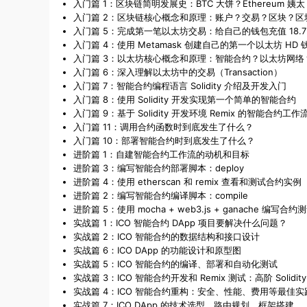
入门篇 1：区块链简明发展史：BTC 大饼？Ethereum 姨太
入门篇 2：区块链核心概念和原理：账户？交易？区块？区
入门篇 5：完成第一笔以太坊交易：给自己的钱包充值 18.75
入门篇 4：使用 Metamask 创建自己的第一个以太坊 HD 
入门篇 3：以太坊核心概念和原理：智能合约？以太坊网络
入门篇 6：深入理解以太坊中的交易（Transaction）
入门篇 7：智能合约编程语言 Solidity 介绍及开发入门
入门篇 8：使用 Solidity 开发实现第一个简单的智能合约
入门篇 9：基于 Solidity 开发环境 Remix 的智能合约工
入门篇 11：调用合约函数时到底发生了什么？
入门篇 10：部署智能合约时到底发生了什么？
进阶篇 1：自建智能合约工作流的动机和目标
进阶篇 3：编写智能合约部署脚本：deploy
进阶篇 4：使用 etherscan 和 remix 查看和测试合约实例
进阶篇 2：编写智能合约编译脚本：compile
进阶篇 5：使用 mocha + web3.js + ganache 编写合约
实战篇 1：ICO 智能合约 DApp 项目要解决什么问题？
实战篇 2：ICO 智能合约的数据结构和接口设计
实战篇 6：ICO DApp 的功能设计和原型图
实战篇 5：ICO 智能合约的编译、部署和自动化测试
实战篇 3：ICO 智能合约开发和 Remix 测试：高阶 Solidit
实战篇 4：ICO 智能合约重构：安全、性能、费用等最佳实
实战篇 7：ICO DApp 的技术选型、路由规划、框架搭建