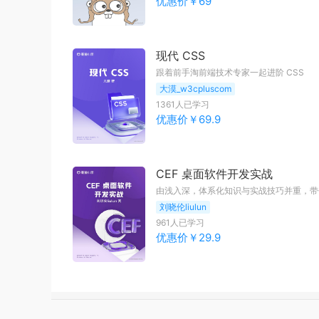
优惠价￥
69
现代 CSS
跟着前手淘前端技术专家一起进阶 CSS
大漠_w3cpluscom
1361
人已学习
优惠价￥
69.9
CEF 桌面软件开发实战
由浅入深，体系化知识与实战技巧并重，带你
刘晓伦liulun
961
人已学习
优惠价￥
29.9