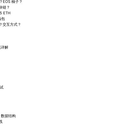
？EOS 柚子？
块链？
 ETH
钱包
？交互方式？
作流详解
测试
y 数据结构
践