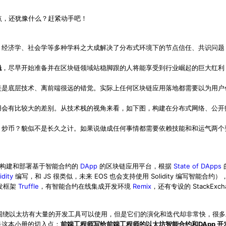
点，还犹豫什么？赶紧动手吧！
、经济学、社会学等多种学科之大成解决了分布式环境下的节点信任、共识问题
钱
，尽早开始准备并在区块链领域站稳脚跟的人将能享受到行业崛起的巨大红利
链是底层技术、离前端很远的错觉。实际上任何区块链应用落地都需要以为用户
用会有比较大的差别。从技术栈的视角来看，如下图，构建在分布式网络、公开
？炒币？貌似不是长久之计。如果说做成任何事情都需要依赖技能和和运气两个
持构建和部署基于智能合约的
DApp
的区块链应用平台，根据
State of DApps
idity
编写，和 JS 很类似，未来 EOS 也会支持使用 Solidity 编写智能合
发框架
Truffle
，有智能合约在线集成开发环境
Remix
，还有专设的 StackExch
围绕以太坊有大量的开发工具可以使用，但是它们的演化和迭代却非常快，很多
是这本小册的切入点：
前端工程师写给前端工程师的以太坊智能合约和DApp 开