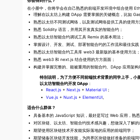
你会得到什么？
在小册中，你将学会在自己熟悉的前端开发环境中组合使用 Ethereu
理解在以太坊上构建 DApp 需要掌握的关键概念，比如 Gas、Tr
熟悉以太坊不同测试网络，以及测试网络提供工具的使用方
熟悉 Solidity 语言，并用其开发真实的智能合约；
熟悉以太坊智能合约调试工具 Remix 的基本用法；
掌握设计、开发、测试、部署智能合约的工作流和最佳实践
熟悉以太坊智能合约工具库 web3 最新版的基本使用方法
熟悉 web3 和 next.js 结合使用的方方面面；
构建并掌握完整的、能被重用的智能合约、DApp 应用架
特别说明，为了方便不同前端技术背景的同学上手，小册
以太坊智能合约开发 DApp
：
React.js
+
Next.js
+
Material UI
；
Vue.js
+
Nuxt.js
+
ElementUI
。
适合什么群体？
具备基本的 JavaScript 知识，最好是写过 Web 应用，熟
对区块链、以太坊、智能合约技术感兴趣，想做深入了解的
期望使用区块链技术开发能实际落地的应用的前端同学；
期望储备区块链开发技能，为跨界区块链做好准备的前端同