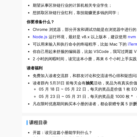
期望从事区块链行业的计算机相关专业学生；
想抓取区块链行业红利，靠技能赚更多钱的同学；
你要准备什么？
Chrome 浏览器，部分开发和调试功能是在浏览器中进行的
Node.js
运行环境，最好是 v8.x 以上版本，建议使用
nvm
可以用来输入和执行命令的终端程序，比如 Mac 下的
iTer
你自己用起来舒服的编辑器，比如 VSCode，我写过两篇 V
2 小时的闲暇时间，读完这本小册，再来 6 个小时上手实
读者福利
免费加入读者交流群，和群友讨论和交流读书心得和疑惑问
读者群内 5月31日 前每天会有
抽奖
活动，奖品为有真实价
05 月 18 日 ~ 05 月 22 日，每天的奖品是价值 1 枚
05 月 23 日 ~ 05 月 31 日，每天的奖品是 100
凡在限时优惠期间购买本小册的读者，都会获赠专属 5 折
折
课程目录
开篇：读完这篇小册能学到什么？