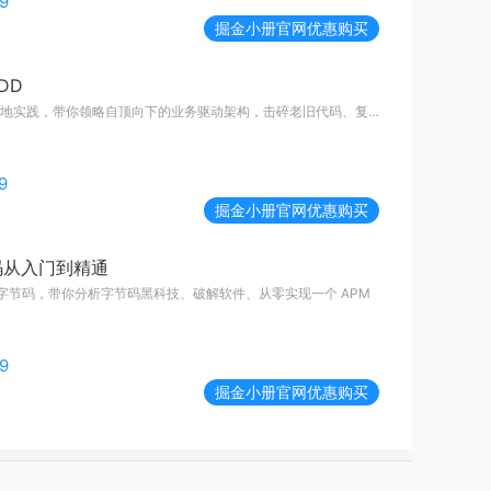
9
掘金小册
官网优惠购买
DD
从基础概念到落地实践，带你领略自顶向下的业务驱动架构，击碎老旧代码、复杂业务维护困难的噩梦。
9
掘金小册
官网优惠购买
码从入门到精通
M 字节码，带你分析字节码黑科技、破解软件、从零实现一个 APM
9
掘金小册
官网优惠购买