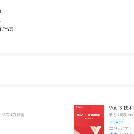
页
页
项目详情页
Vue 3 技
o 语言实践精髓
渐进式揭秘 Vu
muwoo
2274
人已学习