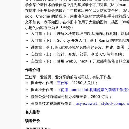
学会某个新技术的最佳路径是先掌握最小可用知识（Minimum A
在这本小册里我会把最近半年摸索出来的以太坊智能合约、DA
solc、Chrome 的情况下，用由浅入深的方式手把手带你熟悉
文不如表，表不如图，在小册中使用了大量的图片（插图 10
小册的内容划分为 5 大部分：
入门篇（上）：理解区块链原理与以太坊的运行机制，熟悉
入门篇（下）：Solidity 开发入门，基于 Remix 的智能
进阶篇：基于现代前端环境的智能合约开发、构建、部署、
实战篇（上）：设计、开发、部署、测试 ICO 智能合约；
实战篇（下）：使用 web3、next.js 开发能和智能合约交
作者介绍
王仕军，爱折腾、爱分享的前端老司机，有以下作品：
掘金专栏作者：
王仕军
，11250 人关注；
掘金小册作者：
《使用 npm script 构建超溜的前端工作流
微信公众号前端周刊创办和维护者，2600 订阅；
高质量技术视频教程作者：
async/await
、
styled-compon
名人推荐
读者评价