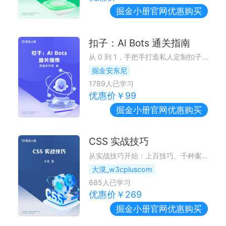
掘金小册
官网优惠购买
扣子：Al Bots 通关指南
从 0 到 1，手把手打造私人定制扣子 AI 助手
掘金安东尼
1789
人已学习
优惠价￥
99
掘金小册
官网优惠购买
CSS 实战技巧
从实战技巧开始：上百技巧、千种案例，轻松应对复杂场景
大漠_w3cpluscom
685
人已学习
优惠价￥
269
掘金小册
官网优惠购买