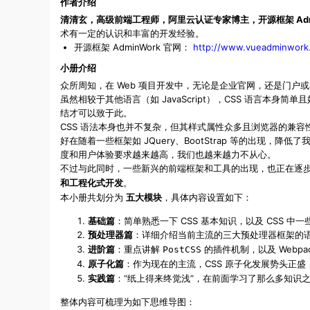
作者介绍
清清玄，高级前端工程师，阿里云认证专家博主，开源框架 Admi
术有一定的认识和丰富的开发经验。
开源框架 AdminWork 官网：
http://www.vueadminwork
小册介绍
众所周知，在 Web 项目开发中，无论是企业官网，还是门户或
虽然相较于其他语言（如 JavaScript），CSS 语言
结才可以致于此。
CSS 语法本身也并不复杂，但其样式属性众多且浏览器的兼
好在随着一些框架如 JQuery、BootStrap 等的出
度和用户体验要求越来越高，我们也越来越力不从心。
不过与此同时，一些新兴的前端框架和工具的出现，也正在逐
。
和工程化式开发
本小册共划分为
，具体内容设置如下：
五大模块
基础篇
：简单熟悉一下 CSS 基本知识，以及 CSS 中
预处理器篇
：详细介绍当前主流的
的
三大预处理器框架
进阶篇
：重点讲解
的插件机制，以及 Webpac
PostCSS
原子化篇
：作为现在的主流，CSS 原子化发展势头正
实践篇
：“纸上得来终觉浅”，在前面学习了那么多知识
整体内容可梳理为如下
：
思维导图