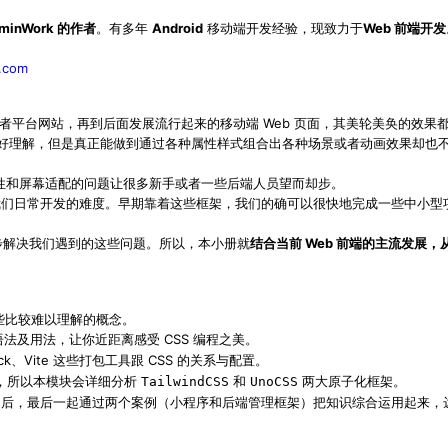
nWork 的作者
。有多年
Android
移动端开发经验，现致力于
Web 前端开发
.com
者平台网站，再到后面发展流行起来的移动端 Web 页面，其美轮美奂的效果都离
本身简单且好理解，但是真正能做到通过各种属性样式组合出各种场景或者动画效果
容性和屏幕适配的问题让很多新手或者一些后端人员望而却步。
现，降低了我们日常开发的难度。早期靠着这些框架，我们的确可以很快地完成一些
步解决我们遇到的这些问题。所以，本小册就
结合当前 Web 前端的主流发展，
一些比较难以理解的概念。
语法及用法，让你近距离感受 CSS 编程之美。
k、Vite 这些打包工具跟 CSS 的关系与配置。
盛，所以本模块会详细分析
和
两大原子化框架。
TailwindCSS
UnoCSS
之后，最后一起通过两个案例（
和
）把知识综合运用起来，
小程序
后端管理框架