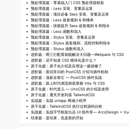
预处理器篇：零基础入门 CSS 预处理器框架
预处理器篇：Less 安装、变量及运算
预处理器篇：项目必备 Sass 安装、变量及运算
预处理器篇：Less 嵌套规则 & 和继承
预处理器篇：技能提升 Sass 嵌套规则 & 和指令
预处理器篇：Less 函数和混入
预处理器篇：Stylus 安装、变量及运算
预处理器篇：Stylus 嵌套规则、流程控制和指令
预处理器篇：Stylus 函数和混入
进阶篇：两三行配置就能解决大问题—Webpack 与 CSS
进阶篇：还不知道 CSS 模块化是什么？
原子化篇：原子化介绍及应用这一篇就够了
进阶篇：面试常问的 PostCSS 介绍与插件机制
进阶篇：涨薪全靠它 — PostCSS 插件实战
进阶篇：跟上时代潮流彻底掌握 Vite 与 CSS
原子化篇：时代宠儿 — UnoCSS 的介绍及使用
原子化篇：通关开发利器 TailwindCSS
实战篇：实战 uniapp 商城小程序
原子化篇：TailwindCSS 执行过程源码分析
实战篇：实战字节框架出品 UI 组件库— ArcoDesign + Vu
结束篇：是结束，也是新的开始