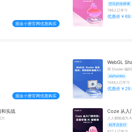
挖坑的张师傅
788
人已学习
优惠价￥
69.
掘金小册
官网优惠购买
WebGL 
用 Shader
alphardex
1648
人已学习
优惠价￥
29.
掘金小册
官网优惠购买
入门和实战
Coze 从
能力
人人都能成为 AI
程序员安仔
837
人已学习