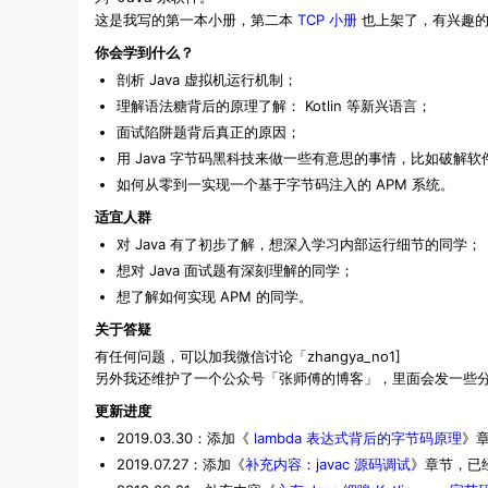
这是我写的第一本小册，第二本
TCP 小册
也上架了，有兴趣的
你会学到什么？
剖析 Java 虚拟机运行机制；
理解语法糖背后的原理了解： Kotlin 等新兴语言；
面试陷阱题背后真正的原因；
用 Java 字节码黑科技来做一些有意思的事情，比如破解软
如何从零到一实现一个基于字节码注入的 APM 系统。
适宜人群
对 Java 有了初步了解，想深入学习内部运行细节的同学；
想对 Java 面试题有深刻理解的同学；
想了解如何实现 APM 的同学。
关于答疑
有任何问题，可以加我微信讨论「zhangya_no1]
另外我还维护了一个公众号「张师傅的博客」，里面会发一些分布式
更新进度
2019.03.30：添加《
lambda 表达式背后的字节码原理
》
2019.07.27：添加《
补充内容：javac 源码调试
》章节，已