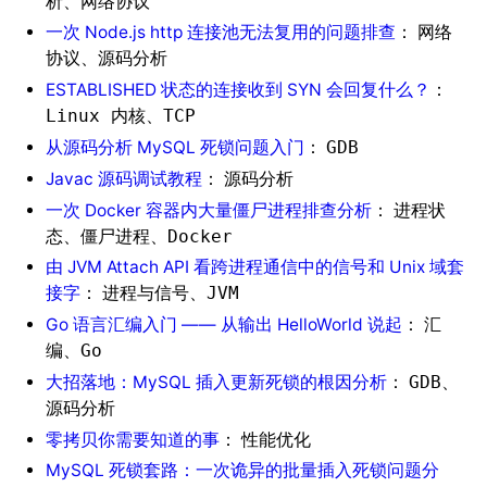
、
析
网络协议
一次 Node.js http 连接池无法复用的问题排查
：
网络
、
协议
源码分析
ESTABLISHED 状态的连接收到 SYN 会回复什么？
：
、
Linux 内核
TCP
从源码分析 MySQL 死锁问题入门
：
GDB
Javac 源码调试教程
：
源码分析
一次 Docker 容器内大量僵尸进程排查分析
：
进程状
、
、
态
僵尸进程
Docker
由 JVM Attach API 看跨进程通信中的信号和 Unix 域套
接字
：
、
进程与信号
JVM
Go 语言汇编入门 —— 从输出 HelloWorld 说起
：
汇
、
编
Go
大招落地：MySQL 插入更新死锁的根因分析
：
、
GDB
源码分析
零拷贝你需要知道的事
：
性能优化
MySQL 死锁套路：一次诡异的批量插入死锁问题分