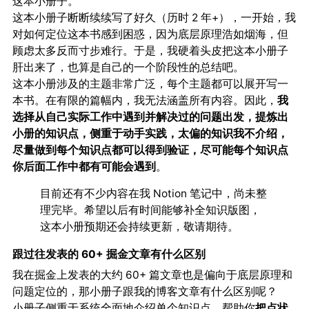
这本小册子。
这本小册子断断续续写了好久（历时 2 年+），一开始，我
对如何定位这本书感到困惑，因为底层原理浩如烟海，但
顾虑太多反而寸步难行。于是，我硬着头皮把这本小册子
肝出来了，也算是自己的一个阶段性的总结吧。
这本小册涉及的主题非常广泛，每个主题都可以展开写一
本书。在有限的篇幅内，我无法涵盖所有内容。因此，
我
选择从自己实际工作中遇到并解决过的问题出发，提炼出
小册的知识点，侧重于动手实践，太偏的知识我不介绍，
尽量做到每个知识点都可以得到验证，尽可能每个知识点
你后面工作中都有可能会遇到
。
目前还有不少内容在我 Notion 笔记中，尚未整
理完毕。希望以后有时间能够补全知识版图，
这本小册预期还会持续更新，敬请期待。
跟过往发表的 60+ 掘金文章有什么区别
我在掘金上发表的大约 60+ 篇文章也是偏向于底层原理和
问题定位的，那小册子跟我的博客文章有什么区别呢？
小册子侧重于系统全面地介绍单个知识点，帮助你
把点状