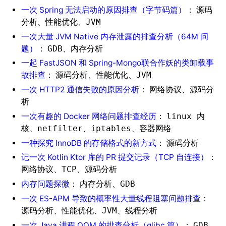
一次 Spring 无法启动的原因排查（字节码篇）
：
源码
、
、
分析
性能优化
JVM
一次大量 JVM Native 内存泄露的排查分析（64M 问
题）
：
、
GDB
内存分析
一起 FastJSON 和 Spring-Mongo联合作妖的类卸载事
故排查
：
、
、
源码分析
性能优化
JVM
一次 HTTP2 通信失败的原因分析
：
、
网络协议
源码分
析
一次有趣的 Docker 网络问题排查经历
：
linux 内
、
、
、
核
netfilter
iptables
容器网络
一种探究 InnoDB 的存储格式的新方式
：
源码分析
记一次 Kotlin Ktor 库的 PR 提交记录（TCP 自连接）
：
、
、
网络协议
TCP
源码分析
内存问题探微
：
、
内存分析
GDB
一次 ES-APM 导致的概率性大量线程阻塞问题排查
：
、
、
、
源码分析
性能优化
JVM
线程分析
一次 Java 进程 OOM 的排查分析（glibc 篇）
：
、
GDB