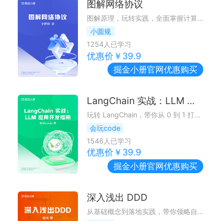
图解网络协议
图解原理，玩转实践，全面掌握计算机网络
小圆规
1254
人已学习
优惠价￥
39.9
掘金小册
官网优惠购买
LangChain 实战：LLM 应用开发指南
玩转 LangChain，带你从 0 到 1 打造自己的 LLM 应用
会玩code
1546
人已学习
优惠价￥
39.9
掘金小册
官网优惠购买
深入浅出 DDD
从基础概念到落地实践，带你领略自顶向下的业务驱动架构，击碎老旧代码、复杂业务维护困难的噩梦。