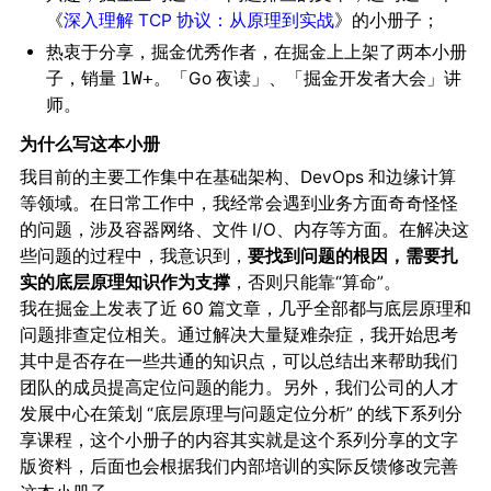
《
深入理解 TCP 协议：从原理到实战
》的小册子；
热衷于分享，掘金优秀作者，在掘金上上架了两本小册
子，销量
。「Go 夜读」、「掘金开发者大会」讲
1W+
师。
为什么写这本小册
我目前的主要工作集中在基础架构、DevOps 和边缘计算
等领域。在日常工作中，我经常会遇到业务方面奇奇怪怪
的问题，涉及容器网络、文件 I/O、内存等方面。在解决这
些问题的过程中，我意识到，
要找到问题的根因，需要扎
实的底层原理知识作为支撑
，否则只能靠“算命”。
我在掘金上发表了近 60 篇文章，几乎全部都与底层原理和
问题排查定位相关。通过解决大量疑难杂症，我开始思考
其中是否存在一些共通的知识点，可以总结出来帮助我们
团队的成员提高定位问题的能力。另外，我们公司的人才
发展中心在策划 “底层原理与问题定位分析” 的线下系列分
享课程，这个小册子的内容其实就是这个系列分享的文字
版资料，后面也会根据我们内部培训的实际反馈修改完善