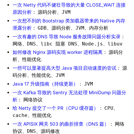
一次 Netty 代码不健壮导致的大量 CLOSE_WAIT 连接
原因分析
：
、
源码分析
JVM
一次想不到的 Bootstrap 类加载器带来的 Native 内存
泄露分析
：
、
、
、
GDB
源码分析
JVM
内存分析
一次有趣的 DNS 导致 Node 服务故障问题分析实录
：
、
、
、
、
网络
DNS
libc 阻塞 DNS
Node.js
libuv
如何修改 Nginx 源码实现 worker 进程隔离
：
源码分
、
析
性能优化
一些可以显著提高大型 Java 项目启动速度的尝试
：
源
、
、
码分析
性能优化
JVM
Java 17 升级指南（持续更新）
：
JVM
一次 Kafka 导致的 Sentry 无法处理 MiniDump 问题分
析
：
网络协议
给 Netty 提交了一个 PR（CPU 缓存篇）
：
、
CPU
、
cache
性能优化
一次 APISIX 网关 503 的曲折排查（DNS 篇）
：
网络
、
、
协议
DNS
源码修改