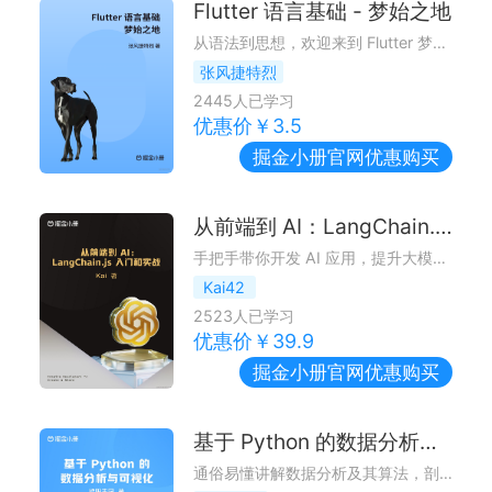
Flutter 语言基础 - 梦始之地
从语法到思想，欢迎来到 Flutter 梦开始的地方 ~
张风捷特烈
2445
人已学习
优惠价￥
3.5
掘金小册
官网优惠购买
从前端到 AI：LangChain.js 入门和实战
手把手带你开发 AI 应用，提升大模型实战能力
Kai42
2523
人已学习
优惠价￥
39.9
掘金小册
官网优惠购买
基于 Python 的数据分析与可视化
通俗易懂讲解数据分析及其算法，剖析项目案例，构建数据分析系统化知识体系