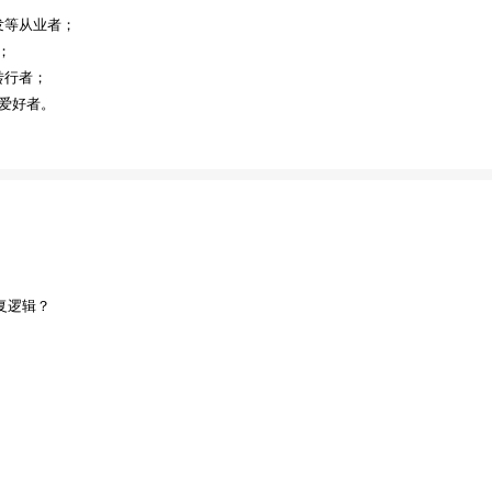
发等从业者；
；
转行者；
 爱好者。
复逻辑？