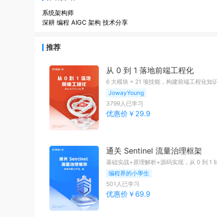
系统架构师
深耕 编程 AIGC 架构 技术分享
推荐
从 0 到 1 落地前端工程化
6 大模块 + 21 项技能，构建前端工程化知
JowayYoung
3799
人已学习
优惠价￥
29.9
通关 Sentinel 流量治理框架
基础实战+原理解析+源码实现，从 0 到 
编程界的小學生
501
人已学习
优惠价￥
69.9