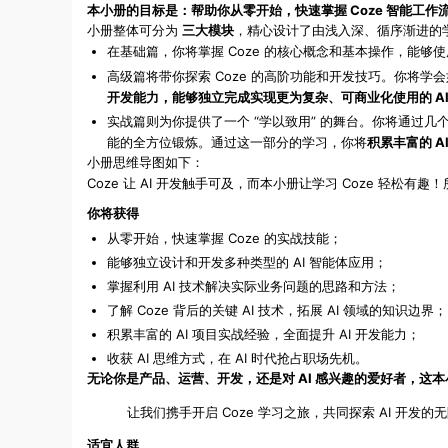
本小册的目标是：帮助你从零开始，快速掌握 Coze 智能工作
小册整体可分为
，精心设计了
三大模块
由浅入深、循序渐进的
在
，你将掌握 Coze 的核心概念和基本操作，能够
基础篇
将带你探索 Coze 的高阶功能和开发技巧。你将
高级篇
开发能力，能够独立完成实现更为复杂、可商业化使用的 AI
则为你提供了一个 “学以致用” 的舞台。你将通过
实战篇
能的全方位锻炼。通过这一部分的学习，你将
积累丰富的 A
小册
如下：
思维导图
Coze 让 AI 开发触手可及，而本小册让学习 Coze 轻松
你将获得
从零开始，快速掌握 Coze 的实战技能；
能够独立设计和开发多种类型的 AI 智能体应用；
掌握利用 AI 技术解决实际业务问题的思路和方法；
了解 Coze 背后的关键 AI 技术，拓展 AI 领域的知识边界；
积累丰富的 AI 项目实战经验，全面提升 AI 开发能力；
收获 AI 思维方式，在 AI 时代抢占职场先机。
无论你是产品、运营、开发，还是对 AI 感兴趣的爱好者，这
让我们携手开启 Coze 学习之旅，共同探索 AI 开发
适宜人群