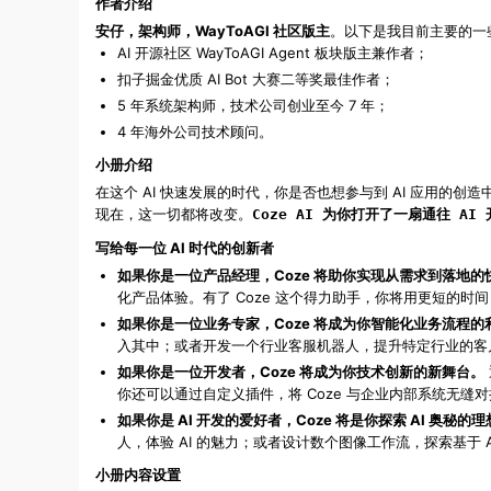
作者介绍
安仔，架构师，WayToAGI 社区版主
。以下是我目前主要的一
AI 开源社区 WayToAGI Agent 板块版主兼作者；
扣子掘金优质 AI Bot 大赛二等奖最佳作者；
5 年系统架构师，技术公司创业至今 7 年；
4 年海外公司技术顾问。
小册介绍
在这个 AI 快速发展的时代，你是否也想参与到 AI 应用的创
现在，这一切都将改变。
Coze AI 为你打开了一扇通往 AI
写给每一位 AI 时代的创新者
如果你是一位产品经理，Coze 将助你实现从需求到落地
化产品体验。有了 Coze 这个得力助手，你将用更短的
如果你是一位业务专家，Coze 将成为你智能化业务流程的
入其中；或者开发一个行业客服机器人，提升特定行业的客户服
如果你是一位开发者，Coze 将成为你技术创新的新舞台。
你还可以通过自定义插件，将 Coze 与企业内部系统无缝对
如果你是 AI 开发的爱好者，Coze 将是你探索 AI 奥秘的
人，体验 AI 的魅力；或者设计数个图像工作流，探索基于 A
小册内容设置