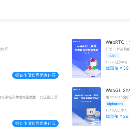
WebRT
识体系
打造 3 种架
suke
1527
人已学习
优惠价￥
39.
掘金小册
官网优惠购买
WebGL 
1 轻松掌握高并发海量数据下的流量治理
用 Shader
alphardex
1648
人已学习
优惠价￥
29.
掘金小册
官网优惠购买