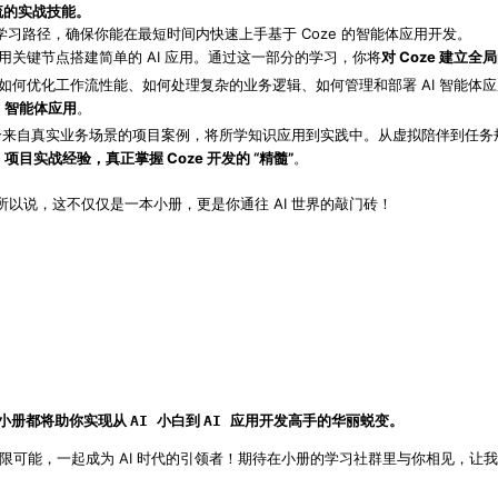
流的实战技能。
，确保你能在最短时间内快速上手基于 Coze 的智能体应用开发。
学习路径
使用关键节点搭建简单的 AI 应用。通过这一部分的学习，你将
对 Coze 建立
学会如何优化工作流性能、如何处理复杂的业务逻辑、如何管理和部署 AI 智能
 智能体应用
。
几个来自真实业务场景的项目案例，将所学知识应用到实践中。从虚拟陪伴到任务规
I 项目实战经验，真正掌握 Coze 开发的 “精髓”
。
有趣！所以说，这不仅仅是一本小册，更是你通往 AI 世界的敲门砖！
本小册都将助你实现从
到
的华丽蜕变。
AI 小白
AI 应用开发高手
的无限可能，一起成为 AI 时代的引领者！期待在小册的学习社群里与你相见，让我