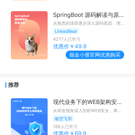
SpringBoot 源码解读与原理分析
从熟悉的场景逐步深入源码底层，理解SpringBoot的设计和原理。
LinkedBear
4277
人已学习
优惠价￥
49.9
掘金小册
官网优惠购买
推荐
现代业务下的WEB架构安全研发指南
从研发视角深入剖析WEB安全，掌握漏洞挖掘、利用以及代码修复，了解现代WEB安全架构
银空飞羽
186
人已学习
优惠价￥
69.9