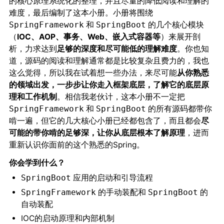
的核心原理系统化的整理，并且尽量的降低阅读和理解的
难度，最后编制了这本小册。小册将围绕
和
的几个核心模块
SpringFramework
SpringBoot
（
IOC、AOP、事务、Web、嵌入式容器等
）来展开剖
析，力求达到
足够的深度和尽可能低的理解难度
。你也知
道，源码的阅读和理解通常都是比较复杂且费力的，我也
这么觉得，所以我在试着想一些办法，来尽可能
从你熟悉
的领域出发，一步步让你走入框架底层，了解它的底层原
理和工作机制
。相信我老伙计，这本小册不一定把
和
的所有源码都带你
SpringFramework
SpringBoot
啃一遍，但它的几大核心小册已经都包含了，而且都会
尽
可能的带你啃的足够深，让你从底层根本了解原理
，进而
重新认识你面前的这个熟悉的Spring。
你会学到什么？
应用的启动和引导流程
SpringBoot
的手动装配和
的
SpringFramework
SpringBoot
自动装配
IOC的启动原理和内部机制