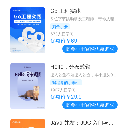
Go 工程实践
5 位字节跳动研发工程师，带你从理论到实战，全方位掌握实践要点
掘金小册
673
人已学习
优惠价￥
69
掘金小册
官网优惠购买
Hello，分布式锁
授人以鱼不如授人以渔，本小册从0到1采取图文结合的方式带你彻底掌握分布式锁的设计思想以及核心源码。思想永远大于源码，本小册通过推导式先讲解思想，再带着思想深入到源码。
编程界的小學生
1907
人已学习
优惠价￥
29.9
掘金小册
官网优惠购买
Java 并发：JUC 入门与进阶