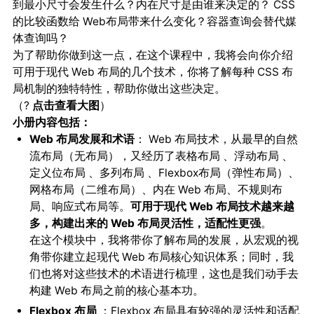
到最小尺寸会发生什么？内在尺寸是由谁来决定的？ CSS
的比较函数给 Web布局带来什么变化？容器查询会替代媒
体查询吗？
为了帮助你做到这一点，在这个课程中，我将会向你介绍
可用于现代 Web 布局的几个技术，你将了解每种 CSS 布
局机制的独特特性，帮助你做出这些决定。
（?
点击查看大图
）
小册内容包括：
Web 布局发展和术语
： Web 布局技术，从最早的自然
流布局（无布局），又经历了表格布局 、浮动布局 、
定义位布局 、多列布局 、Flexbox布局（弹性布局）、
网格布局（二维布局）、内在 Web 布局、不规则布
局、响应式布局等。
可用于现代 Web 布局技术越来越
多，构建出来的 Web 布局灵活性，适配性更强
。
在这个模块中，我将带你了解布局的发展，从宏观的视
角带你建立起现代 Web 布局核心知识体系；同时，我
们也将对这些技术的术语进行梳理，这也是我们动手去
构建 Web 布局之前的核心基本功。
Flexbox 布局
：Flexbox 布局具有较强的灵活性和适配