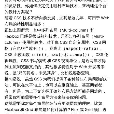
和灵活性。你如何决定使用哪种布局技术，来构建这个新
的设计方案呢？
随着 CSS 技术不断向前发展，尤其是这几年，可用于 Web
布局的特性明显增多：
正如上图所示，其中多列布局（Multi-column）和
Flexbox 已经是很成熟的技术，只不过多列布局（Multi-
column）使用的较少。对于像 CSS 自定义属性、CSS 网
格（它也很早就有了）、宽高比（
）、
aspect-ratio
CSS 比较函数（
、
和
）、CSS 逻
min()
max()
clamp()
辑属性、CSS 书写模式 和 CSS 视窗单位，是近两年才得
到主流浏览器支持的，其他很多特性对于 Web 开发者来
说，是“只闻其名，未见其身”，比如说容器查询。
换句话说，虽然 CSS 为我们提供了各种解决布局问题的方
法，可以在水平轴上，也可以在垂直轴上，甚至两者都
有。但是，为上下文选择正确的布局方法可能是困难的，
通常你可能需要多个布局方法来解决你的问题。
这就需要你对每个布局的细节有更深层次的理解，比如
Flexbox 和 Grid 布局是如何计算的？Flex 或 Grid 项目遇