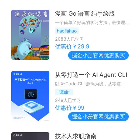
漫画 Go 语言 纯手绘版
一个简单又好玩的学习方法，最快理解学习Go语言，用最直接的方式带你看懂Go语言。
haojiahuo
2083
人已学习
优惠价￥
29.9
掘金小册
官网优惠购买
从零打造一个 AI Agent CLI
以 X-Code CLI 源码为线，从零讲透生产级 AI 终端助手——agent loop、工具、UI 渲染、权限、prompt cache、压缩等，逐章对照源码讲设计取舍。
谭sir
249
人已学习
优惠价￥
99
掘金小册
官网优惠购买
技术人求职指南