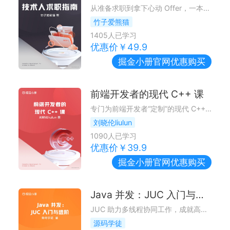
从准备求职到拿下心动 Offer，一本职场的全方位攻略
竹子爱熊猫
1405
人已学习
优惠价￥
49.9
掘金小册
官网优惠购买
前端开发者的现代 C++ 课
专门为前端开发者“定制”的现代 C++ 编程指南
刘晓伦liulun
1090
人已学习
优惠价￥
39.9
掘金小册
官网优惠购买
Java 并发：JUC 入门与进阶
JUC 助力多线程协同工作，成就高效并发
源码学徒