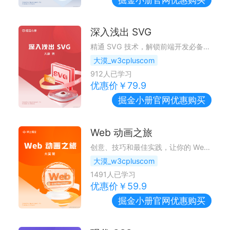
深入浅出 SVG
精通 SVG 技术，解锁前端开发必备技能
大漠_w3cpluscom
912
人已学习
优惠价￥
79.9
掘金小册
官网优惠购买
Web 动画之旅
创意、技巧和最佳实践，让你的 Web 生动无限
大漠_w3cpluscom
1491
人已学习
优惠价￥
59.9
掘金小册
官网优惠购买