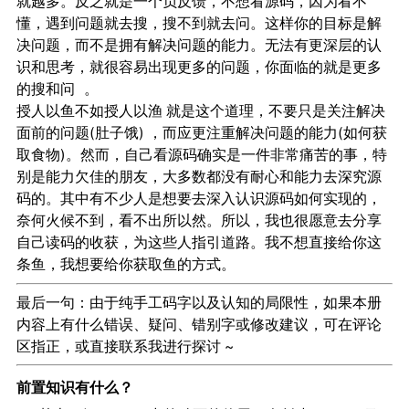
就越多。反之就是一个负反馈，不想看源码，因为看不
懂，遇到问题就去搜，搜不到就去问。这样你的目标是解
决问题，而不是拥有解决问题的能力。无法有更深层的认
识和思考，就很容易出现更多的问题，你面临的就是更多
的
和
。
搜
问
授人以
不如授人以
就是这个道理，不要只是关注解决
鱼
渔
面前的问题(
) ，而应更注重解决问题的能力(
肚子饿
如何获
)。然而，自己看源码确实是一件非常痛苦的事，特
取食物
别是能力欠佳的朋友，大多数都没有
和
去深究源
耐心
能力
码的。其中有不少人是想要去深入认识源码如何实现的，
奈何火候不到，看不出所以然。所以，我也很愿意去分享
自己读码的收获，为这些人指引道路。我不想直接给你这
条鱼，我想要给你获取鱼的方式。
最后一句：由于
以及认知的局限性，如果本册
纯手工码字
内容上有什么
、
、
或
，可在评论
错误
疑问
错别字
修改建议
区指正，或直接联系我进行探讨 ~
前置知识有什么？