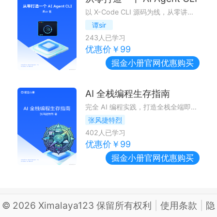
以 X-Code CLI 源码为线，从零讲透生产级 AI 终端助手——agent loop、工具、UI 渲染、权限、prompt cache、压缩等，逐章对照源码讲设计取舍。
谭sir
243
人已学习
优惠价￥
99
掘金小册
官网优惠购买
AI 全栈编程生存指南
完全 AI 编程实践，打造全栈全端即时通信产品。
张风捷特烈
402
人已学习
优惠价￥
99
掘金小册
官网优惠购买
©
2026
Ximalaya123 保留所有权利
|
使用条款
|
隐