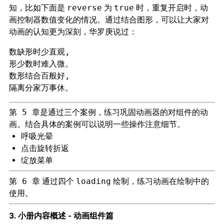
，比如下面是
为
时，重复开启时，动
知
reverse
true
画控制器数值变化的情况。通过结合图形，可以让大家对
动画的认知更为深刻，
说过：
华罗庚
数缺形时少直观,

形少数时难入微。

数形结合百般好,

是通过三个案例，练习巩固动画器的对组件的动
第 5 章
画。结合具体的案例可以说明一些操作注意细节。
呼吸光晕
点击旋转折返
绽放菜单
通过四个
绘制，练习动画在绘制中的
第 6 章
loading
使用。
3. 小册内容概述 - 动画组件篇