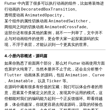
Flutter 中内置了很多可以执行动画的组件，比如将装饰进
行动画的
。
DecoratedBoxTransition
透明度动画
。
AnimatedOpacity
某个组件的属性切换动画
。
AnimatedSwitcher
两组间之间的切换动画
。
AnimatedCrossFade
这部分还有很多其他的案例，就不一一列举了，文中并不
止与对动画组件的使用，更会带大家一起
的实
探索源码
现，不浮于表层，才能认识到一个更真实的世界。
4.小册内容概述 - 源码篇
如果你熟悉了前面两个部分，那么对 Flutter 动画使用方面
也算炉火纯青了。当然本册并不止于此，还会去分析整个
的源码，包括
、
Flutter 动画体系
Animation
Curve
、
、以及
等。
Animatable
Ticker
在源码中藏有很多有价值的宝藏：我们可以体会作者的
用
，思索某个类被定义的
，发现其中运用的
，这
意
意义
模式
些都能对我们的编码能力起到一个
。即看得越
正反馈循环
多，体会得越深，你就更容易去阅读源码，汲取的经验也