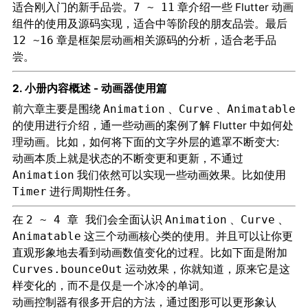
适合刚入门的新手品尝。
章介绍一些 Flutter 动画
7 ~ 11
组件的使用及源码实现，适合中等阶段的朋友品尝。最后
章是框架层动画相关源码的分析，适合老手品
12 ~16
尝。
2. 小册内容概述 - 动画器使用篇
前六章主要是围绕
、
、
Animation
Curve
Animatable
的使用进行介绍，通一些动画的案例了解 Flutter 中如何处
理动画。比如，如何将下面的文字外层的遮罩不断变大:
动画本质上就是状态的不断变更和更新，不通过
我们依然可以实现一些动画效果。比如使用
Animation
进行周期性任务。
Timer
在
我们会全面认识
、
、
2 ~ 4 章
Animation
Curve
这三个动画核心类的使用。并且可以让你更
Animatable
直观形象地去看到
的过程。比如下面是附加
动画数值变化
运动效果，你就知道，原来它是这
Curves.bounceOut
样变化的，而不是仅是一个冰冷的单词。
动画控制器有很多开启的方法，通过图形可以
更形象认