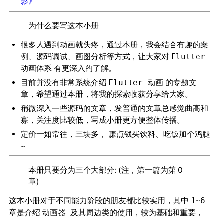
影》
为什么要写这本小册
很多人遇到动画就头疼，通过本册，我会结合有趣的案
例、源码调试、画图分析等方式，让大家对
Flutter
有更深入的了解。
动画体系
目前并没有非常系统介绍
的专题文
Flutter 动画
章，希望通过本册，将我的探索收获分享给大家。
稍微深入一些源码的文章，发普通的文章总感觉
曲高和
，关注度比较低，写成小册更方便整体传播。
寡
定价一如常往，三块多， 赚点钱买饮料、吃饭加个鸡腿
~
本册只要分为三个大部分: (注，第一篇为第 0
章)
这本小册对于
的朋友都比较实用，其中
不同能力阶段
1~6
是介绍
及其周边类的使用，较为基础和重要，
章
动画器