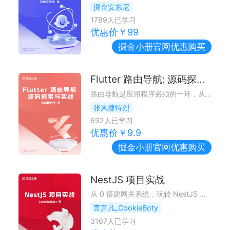
掘金安东尼
1789
人已学习
优惠价￥
99
掘金小册
官网优惠购买
Flutter 路由导航: 源码探索与实战
路由导航是应用程序必须的一环，从源码到实践完全解读。
张风捷特烈
692
人已学习
优惠价￥
9.9
掘金小册
官网优惠购买
NestJS 项目实战
从 0 搭建网关系统，玩转 NestJS 开发
言萧凡_CookieBoty
3167
人已学习