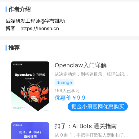
作者介绍
后端研发工程师@字节跳动
博客：https://leonsh.cn
推荐
Openclaw入门详解
从决定动笔，到搭建目录、梳理知识点、反复推敲每一段示例、修正每一处细节，这段写作的过程，对我而言，也是一次重新沉淀、重新理解 OpenClaw 的旅程
duange
169
人已学习
优惠价￥
9.9
掘金小册
官网优惠购买
扣子：Al Bots 通关指南
从 0 到 1，手把手打造私人定制扣子 AI 助手