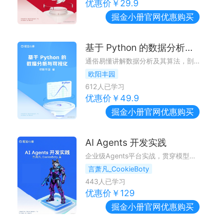
优惠价￥
29.9
掘金小册
官网优惠购买
基于 Python 的数据分析与可视化
通俗易懂讲解数据分析及其算法，剖析项目案例，构建数据分析系统化知识体系
欧阳丰园
612
人已学习
优惠价￥
49.9
掘金小册
官网优惠购买
AI Agents 开发实践
企业级Agents平台实战，贯穿模型调用、工程架构、RAG、Multi-Agent、安全与交付，帮开发者建立系统化的 AI 工程实践体系。
言萧凡_CookieBoty
443
人已学习
优惠价￥
129
掘金小册
官网优惠购买