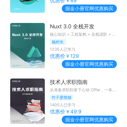
优惠价￥
89
掘金小册
官网优惠购买
Nuxt 3.0 全栈开发
核心知识 + 工程架构 + 全栈进阶 + 项目实战，快速精通 Nuxt3 开发！
杨村长
1235
人已学习
优惠价￥
129
掘金小册
官网优惠购买
技术人求职指南
从准备求职到拿下心动 Offer，一本职场的全方位攻略
竹子爱熊猫
1405
人已学习
优惠价￥
49.9
掘金小册
官网优惠购买