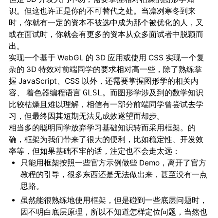
识。但这也许正是你的不可替代之处。当凛冽寒冬到来
时，你就有一定的资本不被选中成为那个被优化的人，又
或在面试时，你就会有更多的资本从众多面试者中脱颖而
出。
实现一个基于 WebGL 的 3D 应用或使用 CSS 实现一个复
杂的 3D 特效对前端同学的要求相对高一些，除了熟练掌
握 JavaScript、CSS 以外，还需要掌握图形学的相关内
容、 着色器编程语言
。而图形学涉及到的数学知识
GLSL
比较枯燥且难以理解，相信有一部分前端同学曾尝试去学
习，但最终因其短期无法见成效遂望而却步。
相当多的聪明同学放弃学习基础知识转而采用框架。的
确，框架为我们带来了很大的便利，比如稳定性、开发效
率等，但如果基础不牢的话，注定也不会走太远：
只能用框架按照一些官方示例做些 Demo，离开了官方
教程的引导，很多东西还是无法做出来，甚至没有一点
思路。
虽然能很熟练地使用框架，但是碰到一些底层问题时，
因不明白底层原理，所以不知道怎样定位问题，当然也