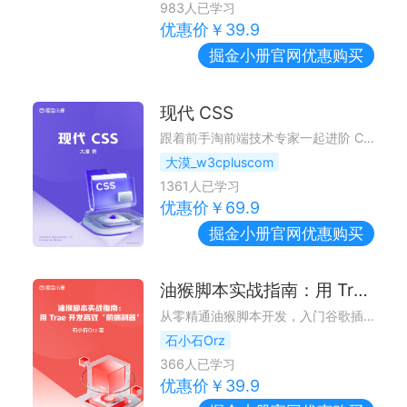
983
人已学习
优惠价￥
39.9
掘金小册
官网优惠购买
现代 CSS
跟着前手淘前端技术专家一起进阶 CSS
大漠_w3cpluscom
1361
人已学习
优惠价￥
69.9
掘金小册
官网优惠购买
油猴脚本实战指南：用 Trae 开发高效前端利器
从零精通油猴脚本开发，入门谷歌插件开发。
石小石Orz
366
人已学习
优惠价￥
39.9